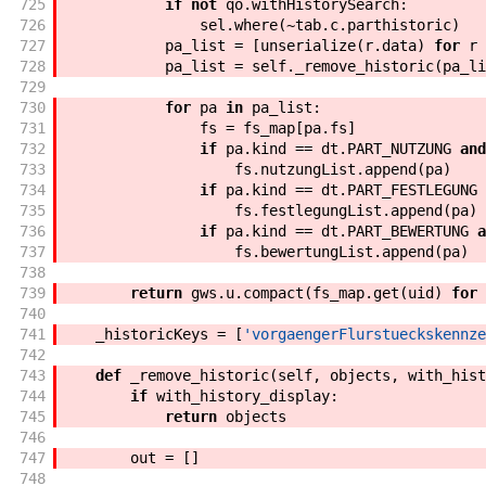
725
if
not
qo
.
withHistorySearch
:
726
sel
.
where
(
~
tab
.
c
.
parthistoric
)
727
pa_list
=
[
unserialize
(
r
.
data
)
for
r
728
pa_list
=
self
.
_remove_historic
(
pa_li
729
730
for
pa
in
pa_list
:
731
fs
=
fs_map
[
pa
.
fs
]
732
if
pa
.
kind
==
dt
.
PART_NUTZUNG
and
733
fs
.
nutzungList
.
append
(
pa
)
734
if
pa
.
kind
==
dt
.
PART_FESTLEGUNG
735
fs
.
festlegungList
.
append
(
pa
)
736
if
pa
.
kind
==
dt
.
PART_BEWERTUNG
a
737
fs
.
bewertungList
.
append
(
pa
)
738
739
return
gws
.
u
.
compact
(
fs_map
.
get
(
uid
)
for
740
741
_historicKeys
=
[
'vorgaengerFlurstueckskennze
742
743
def
_remove_historic
(
self
,
objects
,
with_hist
744
if
with_history_display
:
745
return
objects
746
747
out
=
[
]
748