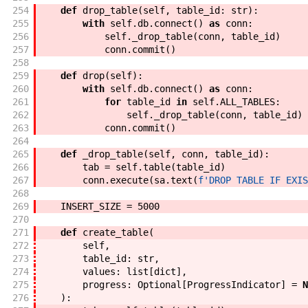
254
def
drop_table
(
self
,
table_id
:
str
)
:
255
with
self
.
db
.
connect
(
)
as
conn
:
256
self
.
_drop_table
(
conn
,
table_id
)
257
conn
.
commit
(
)
258
259
def
drop
(
self
)
:
260
with
self
.
db
.
connect
(
)
as
conn
:
261
for
table_id
in
self
.
ALL_TABLES
:
262
self
.
_drop_table
(
conn
,
table_id
)
263
conn
.
commit
(
)
264
265
def
_drop_table
(
self
,
conn
,
table_id
)
:
266
tab
=
self
.
table
(
table_id
)
267
conn
.
execute
(
sa
.
text
(
f'
DROP TABLE IF EXIS
268
269
INSERT_SIZE
=
5000
270
271
def
create_table
(
272
self
,
273
table_id
:
str
,
274
values
:
list
[
dict
]
,
275
progress
:
Optional
[
ProgressIndicator
]
=
N
276
)
: