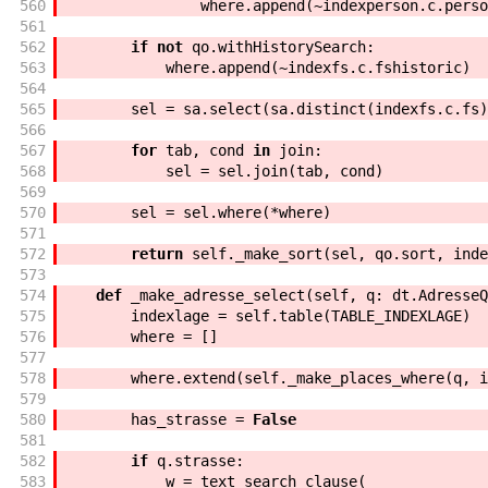
560
where
.
append
(
~
indexperson
.
c
.
perso
561
562
if
not
qo
.
withHistorySearch
:
563
where
.
append
(
~
indexfs
.
c
.
fshistoric
)
564
565
sel
=
sa
.
select
(
sa
.
distinct
(
indexfs
.
c
.
fs
)
566
567
for
tab
,
cond
in
join
:
568
sel
=
sel
.
join
(
tab
,
cond
)
569
570
sel
=
sel
.
where
(
*
where
)
571
572
return
self
.
_make_sort
(
sel
,
qo
.
sort
,
inde
573
574
def
_make_adresse_select
(
self
,
q
:
dt
.
AdresseQ
575
indexlage
=
self
.
table
(
TABLE_INDEXLAGE
)
576
where
=
[
]
577
578
where
.
extend
(
self
.
_make_places_where
(
q
,
i
579
580
has_strasse
=
False
581
582
if
q
.
strasse
:
583
w
=
text_search_clause
(