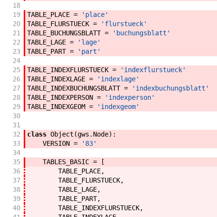
18
19
TABLE_PLACE
=
'place'
20
TABLE_FLURSTUECK
=
'flurstueck'
21
TABLE_BUCHUNGSBLATT
=
'buchungsblatt'
22
TABLE_LAGE
=
'lage'
23
TABLE_PART
=
'part'
24
25
TABLE_INDEXFLURSTUECK
=
'indexflurstueck'
26
TABLE_INDEXLAGE
=
'indexlage'
27
TABLE_INDEXBUCHUNGSBLATT
=
'indexbuchungsblatt'
28
TABLE_INDEXPERSON
=
'indexperson'
29
TABLE_INDEXGEOM
=
'indexgeom'
30
31
32
class
Object
(
gws
.
Node
)
:
33
VERSION
=
'83'
34
35
TABLES_BASIC
=
[
36
TABLE_PLACE
,
37
TABLE_FLURSTUECK
,
38
TABLE_LAGE
,
39
TABLE_PART
,
40
TABLE_INDEXFLURSTUECK
,