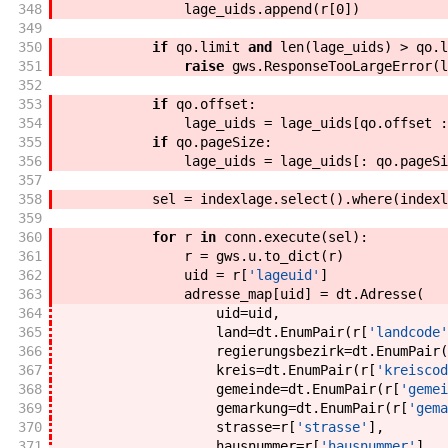
348
lage_uids
.
append
(
r
[
0
]
)
349
350
if
qo
.
limit
and
len
(
lage_uids
)
>
qo
.
l
351
raise
gws
.
ResponseTooLargeError
(
l
352
353
if
qo
.
offset
:
354
lage_uids
=
lage_uids
[
qo
.
offset
:
355
if
qo
.
pageSize
:
356
lage_uids
=
lage_uids
[
:
qo
.
pageSi
357
358
sel
=
indexlage
.
select
(
)
.
where
(
indexl
359
360
for
r
in
conn
.
execute
(
sel
)
:
361
r
=
gws
.
u
.
to_dict
(
r
)
362
uid
=
r
[
'lageuid'
]
363
adresse_map
[
uid
]
=
dt
.
Adresse
(
364
uid
=
uid
,
365
land
=
dt
.
EnumPair
(
r
[
'landcode'
366
regierungsbezirk
=
dt
.
EnumPair
(
367
kreis
=
dt
.
EnumPair
(
r
[
'kreiscod
368
gemeinde
=
dt
.
EnumPair
(
r
[
'gemei
369
gemarkung
=
dt
.
EnumPair
(
r
[
'gema
370
strasse
=
r
[
'strasse'
]
,
371
hausnummer
=
r
[
'hausnummer'
]
,