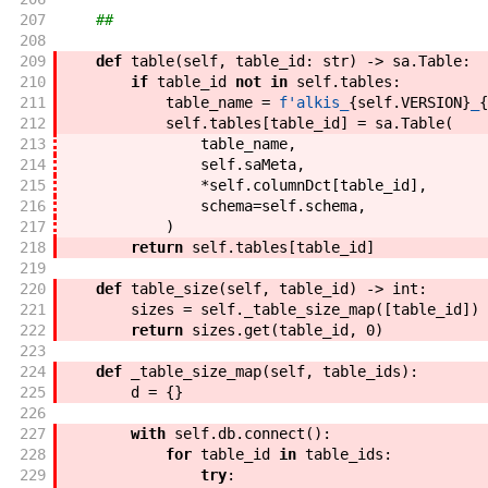
207
##
208
209
def
table
(
self
,
table_id
:
str
)
->
sa
.
Table
:
210
if
table_id
not
in
self
.
tables
:
211
table_name
=
f'
alkis_
{
self
.
VERSION
}
_
{
212
self
.
tables
[
table_id
]
=
sa
.
Table
(
213
table_name
,
214
self
.
saMeta
,
215
*
self
.
columnDct
[
table_id
]
,
216
schema
=
self
.
schema
,
217
)
218
return
self
.
tables
[
table_id
]
219
220
def
table_size
(
self
,
table_id
)
->
int
:
221
sizes
=
self
.
_table_size_map
(
[
table_id
]
)
222
return
sizes
.
get
(
table_id
,
0
)
223
224
def
_table_size_map
(
self
,
table_ids
)
:
225
d
=
{
}
226
227
with
self
.
db
.
connect
(
)
:
228
for
table_id
in
table_ids
:
229
try
: