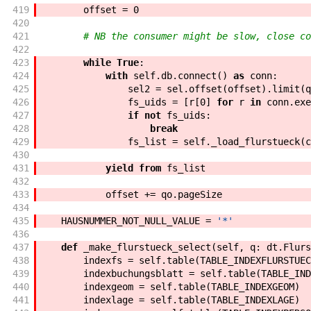
419
offset
=
0
420
421
# NB the consumer might be slow, close co
422
423
while
True
:
424
with
self
.
db
.
connect
(
)
as
conn
:
425
sel2
=
sel
.
offset
(
offset
)
.
limit
(
q
426
fs_uids
=
[
r
[
0
]
for
r
in
conn
.
exe
427
if
not
fs_uids
:
428
break
429
fs_list
=
self
.
_load_flurstueck
(
c
430
431
yield
from
fs_list
432
433
offset
+=
qo
.
pageSize
434
435
HAUSNUMMER_NOT_NULL_VALUE
=
'*'
436
437
def
_make_flurstueck_select
(
self
,
q
:
dt
.
Flurs
438
indexfs
=
self
.
table
(
TABLE_INDEXFLURSTUEC
439
indexbuchungsblatt
=
self
.
table
(
TABLE_IND
440
indexgeom
=
self
.
table
(
TABLE_INDEXGEOM
)
441
indexlage
=
self
.
table
(
TABLE_INDEXLAGE
)