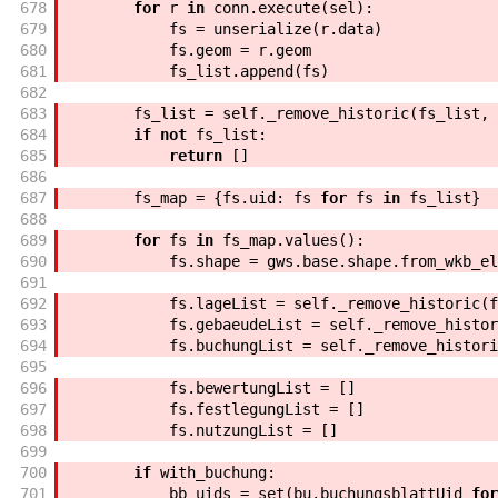
678
for
r
in
conn
.
execute
(
sel
)
:
679
fs
=
unserialize
(
r
.
data
)
680
fs
.
geom
=
r
.
geom
681
fs_list
.
append
(
fs
)
682
683
fs_list
=
self
.
_remove_historic
(
fs_list
,
684
if
not
fs_list
:
685
return
[
]
686
687
fs_map
=
{
fs
.
uid
:
fs
for
fs
in
fs_list
}
688
689
for
fs
in
fs_map
.
values
(
)
:
690
fs
.
shape
=
gws
.
base
.
shape
.
from_wkb_el
691
692
fs
.
lageList
=
self
.
_remove_historic
(
f
693
fs
.
gebaeudeList
=
self
.
_remove_histor
694
fs
.
buchungList
=
self
.
_remove_histori
695
696
fs
.
bewertungList
=
[
]
697
fs
.
festlegungList
=
[
]
698
fs
.
nutzungList
=
[
]
699
700
if
with_buchung
:
701
bb_uids
=
set
(
bu
.
buchungsblattUid
for