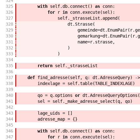
324
325
with
self
.
db
.
connect
(
)
as
conn
:
326
for
r
in
conn
.
execute
(
sel
)
:
327
self
.
_strasseList
.
append
(
328
dt
.
Strasse
(
329
gemeinde
=
dt
.
EnumPair
(
r
.
ge
330
gemarkung
=
dt
.
EnumPair
(
r
.
g
331
name
=
r
.
strasse
,
332
)
333
)
334
335
return
self
.
_strasseList
336
337
def
find_adresse
(
self
,
q
:
dt
.
AdresseQuery
)
->
338
indexlage
=
self
.
table
(
TABLE_INDEXLAGE
)
339
340
qo
=
q
.
options
or
dt
.
AdresseQueryOptions
(
341
sel
=
self
.
_make_adresse_select
(
q
,
qo
)
342
343
lage_uids
=
[
]
344
adresse_map
=
{
}
345
346
with
self
.
db
.
connect
(
)
as
conn
:
347
for
r
in
conn
.
execute
(
sel
)
: