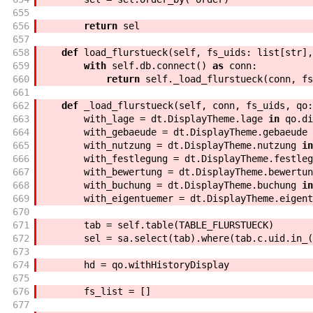
655
656
return
sel
657
658
def
load_flurstueck
(
self
,
fs_uids
:
list
[
str
]
,
659
with
self
.
db
.
connect
(
)
as
conn
:
660
return
self
.
_load_flurstueck
(
conn
,
fs
661
662
def
_load_flurstueck
(
self
,
conn
,
fs_uids
,
qo
:
663
with_lage
=
dt
.
DisplayTheme
.
lage
in
qo
.
di
664
with_gebaeude
=
dt
.
DisplayTheme
.
gebaeude
665
with_nutzung
=
dt
.
DisplayTheme
.
nutzung
in
666
with_festlegung
=
dt
.
DisplayTheme
.
festleg
667
with_bewertung
=
dt
.
DisplayTheme
.
bewertun
668
with_buchung
=
dt
.
DisplayTheme
.
buchung
in
669
with_eigentuemer
=
dt
.
DisplayTheme
.
eigent
670
671
tab
=
self
.
table
(
TABLE_FLURSTUECK
)
672
sel
=
sa
.
select
(
tab
)
.
where
(
tab
.
c
.
uid
.
in_
(
673
674
hd
=
qo
.
withHistoryDisplay
675
676
fs_list
=
[
]
677