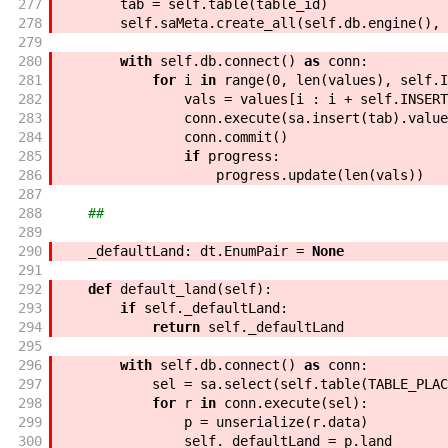
277
tab
=
self
.
table
(
table_id
)
278
self
.
saMeta
.
create_all
(
self
.
db
.
engine
(
)
,
279
280
with
self
.
db
.
connect
(
)
as
conn
:
281
for
i
in
range
(
0
,
len
(
values
)
,
self
.
I
282
vals
=
values
[
i
:
i
+
self
.
INSERT
283
conn
.
execute
(
sa
.
insert
(
tab
)
.
value
284
conn
.
commit
(
)
285
if
progress
:
286
progress
.
update
(
len
(
vals
)
)
287
288
##
289
290
_defaultLand
:
dt
.
EnumPair
=
None
291
292
def
default_land
(
self
)
:
293
if
self
.
_defaultLand
:
294
return
self
.
_defaultLand
295
296
with
self
.
db
.
connect
(
)
as
conn
:
297
sel
=
sa
.
select
(
self
.
table
(
TABLE_PLAC
298
for
r
in
conn
.
execute
(
sel
)
:
299
p
=
unserialize
(
r
.
data
)
300
self
.
_defaultLand
=
p
.
land