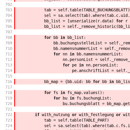
702
703
tab
=
self
.
table
(
TABLE_BUCHUNGSBLATT
)
704
sel
=
sa
.
select
(
tab
)
.
where
(
tab
.
c
.
uid
.
705
bb_list
=
[
unserialize
(
r
.
data
)
for
r
706
bb_list
=
self
.
_remove_historic
(
bb_li
707
708
for
bb
in
bb_list
:
709
bb
.
buchungsstelleList
=
self
.
_rem
710
bb
.
namensnummerList
=
self
.
_remov
711
for
nn
in
bb
.
namensnummerList
:
712
nn
.
personList
=
self
.
_remove_
713
for
pe
in
nn
.
personList
:
714
pe
.
anschriftList
=
self
.
_
715
716
bb_map
=
{
bb
.
uid
:
bb
for
bb
in
bb_lis
717
718
for
fs
in
fs_map
.
values
(
)
:
719
for
bu
in
fs
.
buchungList
:
720
bu
.
buchungsblatt
=
bb_map
.
get
721
722
if
with_nutzung
or
with_festlegung
or
wit
723
tab
=
self
.
table
(
TABLE_PART
)
724
sel
=
sa
.
select
(
tab
)
.
where
(
tab
.
c
.
fs
.
i