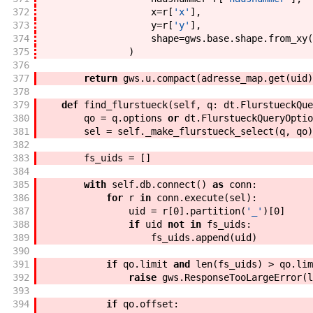
372
x
=
r
[
'x'
]
,
373
y
=
r
[
'y'
]
,
374
shape
=
gws
.
base
.
shape
.
from_xy
(
375
)
376
377
return
gws
.
u
.
compact
(
adresse_map
.
get
(
uid
)
378
379
def
find_flurstueck
(
self
,
q
:
dt
.
FlurstueckQue
380
qo
=
q
.
options
or
dt
.
FlurstueckQueryOptio
381
sel
=
self
.
_make_flurstueck_select
(
q
,
qo
)
382
383
fs_uids
=
[
]
384
385
with
self
.
db
.
connect
(
)
as
conn
:
386
for
r
in
conn
.
execute
(
sel
)
:
387
uid
=
r
[
0
]
.
partition
(
'_'
)
[
0
]
388
if
uid
not
in
fs_uids
:
389
fs_uids
.
append
(
uid
)
390
391
if
qo
.
limit
and
len
(
fs_uids
)
>
qo
.
lim
392
raise
gws
.
ResponseTooLargeError
(
l
393
394
if
qo
.
offset
: