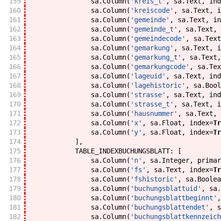
159
sa
.
Column
(
'kreis_t'
,
sa
.
Text
,
ind
160
sa
.
Column
(
'kreiscode'
,
sa
.
Text
,
i
161
sa
.
Column
(
'gemeinde'
,
sa
.
Text
,
in
162
sa
.
Column
(
'gemeinde_t'
,
sa
.
Text
,
163
sa
.
Column
(
'gemeindecode'
,
sa
.
Text
164
sa
.
Column
(
'gemarkung'
,
sa
.
Text
,
i
165
sa
.
Column
(
'gemarkung_t'
,
sa
.
Text
,
166
sa
.
Column
(
'gemarkungcode'
,
sa
.
Tex
167
sa
.
Column
(
'lageuid'
,
sa
.
Text
,
ind
168
sa
.
Column
(
'lagehistoric'
,
sa
.
Bool
169
sa
.
Column
(
'strasse'
,
sa
.
Text
,
ind
170
sa
.
Column
(
'strasse_t'
,
sa
.
Text
,
i
171
sa
.
Column
(
'hausnummer'
,
sa
.
Text
,
172
sa
.
Column
(
'x'
,
sa
.
Float
,
index
=
Tr
173
sa
.
Column
(
'y'
,
sa
.
Float
,
index
=
Tr
174
]
,
175
TABLE_INDEXBUCHUNGSBLATT
:
[
176
sa
.
Column
(
'n'
,
sa
.
Integer
,
primar
177
sa
.
Column
(
'fs'
,
sa
.
Text
,
index
=
Tr
178
sa
.
Column
(
'fshistoric'
,
sa
.
Boolea
179
sa
.
Column
(
'buchungsblattuid'
,
sa
.
180
sa
.
Column
(
'buchungsblattbeginnt'
,
181
sa
.
Column
(
'buchungsblattendet'
,
s
182
sa
.
Column
(
'buchungsblattkennzeich