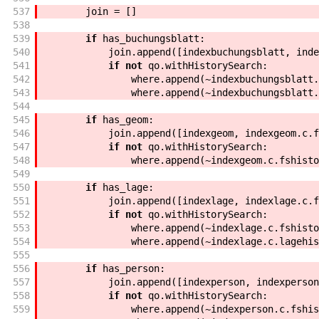
537
join
=
[
]
538
539
if
has_buchungsblatt
:
540
join
.
append
(
[
indexbuchungsblatt
,
inde
541
if
not
qo
.
withHistorySearch
:
542
where
.
append
(
~
indexbuchungsblatt
.
543
where
.
append
(
~
indexbuchungsblatt
.
544
545
if
has_geom
:
546
join
.
append
(
[
indexgeom
,
indexgeom
.
c
.
f
547
if
not
qo
.
withHistorySearch
:
548
where
.
append
(
~
indexgeom
.
c
.
fshisto
549
550
if
has_lage
:
551
join
.
append
(
[
indexlage
,
indexlage
.
c
.
f
552
if
not
qo
.
withHistorySearch
:
553
where
.
append
(
~
indexlage
.
c
.
fshisto
554
where
.
append
(
~
indexlage
.
c
.
lagehis
555
556
if
has_person
:
557
join
.
append
(
[
indexperson
,
indexperson
558
if
not
qo
.
withHistorySearch
:
559
where
.
append
(
~
indexperson
.
c
.
fshis