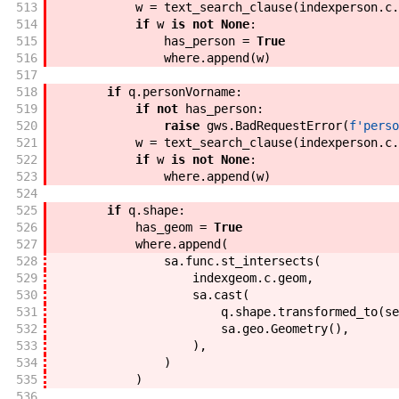
513
w
=
text_search_clause
(
indexperson
.
c
.
514
if
w
is
not
None
:
515
has_person
=
True
516
where
.
append
(
w
)
517
518
if
q
.
personVorname
:
519
if
not
has_person
:
520
raise
gws
.
BadRequestError
(
f'
perso
521
w
=
text_search_clause
(
indexperson
.
c
.
522
if
w
is
not
None
:
523
where
.
append
(
w
)
524
525
if
q
.
shape
:
526
has_geom
=
True
527
where
.
append
(
528
sa
.
func
.
st_intersects
(
529
indexgeom
.
c
.
geom
,
530
sa
.
cast
(
531
q
.
shape
.
transformed_to
(
se
532
sa
.
geo
.
Geometry
(
)
,
533
)
,
534
)
535
)
536