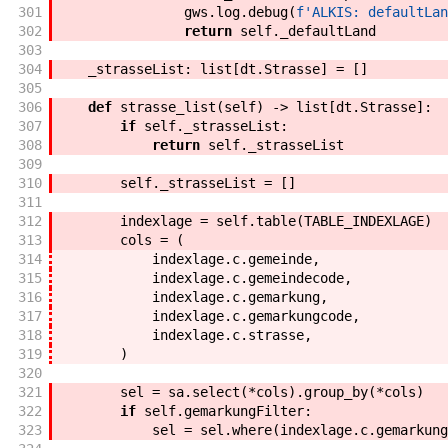
301
gws
.
log
.
debug
(
f'
ALKIS: defaultLan
302
return
self
.
_defaultLand
303
304
_strasseList
:
list
[
dt
.
Strasse
]
=
[
]
305
306
def
strasse_list
(
self
)
->
list
[
dt
.
Strasse
]
:
307
if
self
.
_strasseList
:
308
return
self
.
_strasseList
309
310
self
.
_strasseList
=
[
]
311
312
indexlage
=
self
.
table
(
TABLE_INDEXLAGE
)
313
cols
=
(
314
indexlage
.
c
.
gemeinde
,
315
indexlage
.
c
.
gemeindecode
,
316
indexlage
.
c
.
gemarkung
,
317
indexlage
.
c
.
gemarkungcode
,
318
indexlage
.
c
.
strasse
,
319
)
320
321
sel
=
sa
.
select
(
*
cols
)
.
group_by
(
*
cols
)
322
if
self
.
gemarkungFilter
:
323
sel
=
sel
.
where
(
indexlage
.
c
.
gemarkung