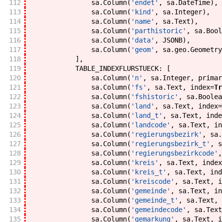
112
sa
.
Column
(
'endet'
,
sa
.
DateTime
)
,
113
sa
.
Column
(
'kind'
,
sa
.
Integer
)
,
114
sa
.
Column
(
'name'
,
sa
.
Text
)
,
115
sa
.
Column
(
'parthistoric'
,
sa
.
Bool
116
sa
.
Column
(
'data'
,
JSONB
)
,
117
sa
.
Column
(
'geom'
,
sa
.
geo
.
Geometry
118
]
,
119
TABLE_INDEXFLURSTUECK
:
[
120
sa
.
Column
(
'n'
,
sa
.
Integer
,
primar
121
sa
.
Column
(
'fs'
,
sa
.
Text
,
index
=
Tr
122
sa
.
Column
(
'fshistoric'
,
sa
.
Boolea
123
sa
.
Column
(
'land'
,
sa
.
Text
,
index
=
124
sa
.
Column
(
'land_t'
,
sa
.
Text
,
inde
125
sa
.
Column
(
'landcode'
,
sa
.
Text
,
in
126
sa
.
Column
(
'regierungsbezirk'
,
sa
.
127
sa
.
Column
(
'regierungsbezirk_t'
,
s
128
sa
.
Column
(
'regierungsbezirkcode'
,
129
sa
.
Column
(
'kreis'
,
sa
.
Text
,
index
130
sa
.
Column
(
'kreis_t'
,
sa
.
Text
,
ind
131
sa
.
Column
(
'kreiscode'
,
sa
.
Text
,
i
132
sa
.
Column
(
'gemeinde'
,
sa
.
Text
,
in
133
sa
.
Column
(
'gemeinde_t'
,
sa
.
Text
,
134
sa
.
Column
(
'gemeindecode'
,
sa
.
Text
135
sa
.
Column
(
'gemarkung'
,
sa
.
Text
,
i