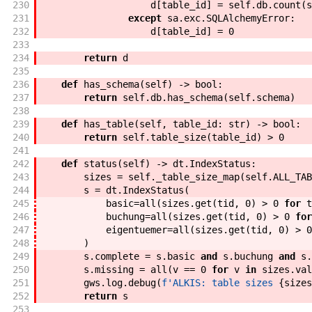
230
d
[
table_id
]
=
self
.
db
.
count
(
s
231
except
sa
.
exc
.
SQLAlchemyError
:
232
d
[
table_id
]
=
0
233
234
return
d
235
236
def
has_schema
(
self
)
->
bool
:
237
return
self
.
db
.
has_schema
(
self
.
schema
)
238
239
def
has_table
(
self
,
table_id
:
str
)
->
bool
:
240
return
self
.
table_size
(
table_id
)
>
0
241
242
def
status
(
self
)
->
dt
.
IndexStatus
:
243
sizes
=
self
.
_table_size_map
(
self
.
ALL_TAB
244
s
=
dt
.
IndexStatus
(
245
basic
=
all
(
sizes
.
get
(
tid
,
0
)
>
0
for
t
246
buchung
=
all
(
sizes
.
get
(
tid
,
0
)
>
0
for
247
eigentuemer
=
all
(
sizes
.
get
(
tid
,
0
)
>
0
248
)
249
s
.
complete
=
s
.
basic
and
s
.
buchung
and
s
.
250
s
.
missing
=
all
(
v
==
0
for
v
in
sizes
.
val
251
gws
.
log
.
debug
(
f'
ALKIS: table sizes 
{
sizes
252
return
s
253