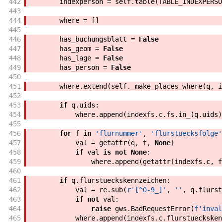
442
indexperson
=
self
.
table
(
TABLE_INDEXPERSO
443
444
where
=
[
]
445
446
has_buchungsblatt
=
False
447
has_geom
=
False
448
has_lage
=
False
449
has_person
=
False
450
451
where
.
extend
(
self
.
_make_places_where
(
q
,
i
452
453
if
q
.
uids
:
454
where
.
append
(
indexfs
.
c
.
fs
.
in_
(
q
.
uids
)
455
456
for
f
in
'flurnummer'
,
'flurstuecksfolge'
457
val
=
getattr
(
q
,
f
,
None
)
458
if
val
is
not
None
:
459
where
.
append
(
getattr
(
indexfs
.
c
,
f
460
461
if
q
.
flurstueckskennzeichen
:
462
val
=
re
.
sub
(
r'[^0-9_]'
,
''
,
q
.
flurst
463
if
not
val
:
464
raise
gws
.
BadRequestError
(
f'
inval
465
where
.
append
(
indexfs
.
c
.
flurstuecksken