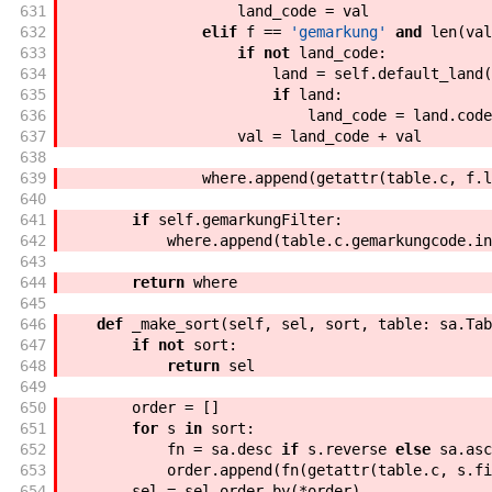
631
land_code
=
val
632
elif
f
==
'gemarkung'
and
len
(
val
633
if
not
land_code
:
634
land
=
self
.
default_land
(
635
if
land
:
636
land_code
=
land
.
code
637
val
=
land_code
+
val
638
639
where
.
append
(
getattr
(
table
.
c
,
f
.
l
640
641
if
self
.
gemarkungFilter
:
642
where
.
append
(
table
.
c
.
gemarkungcode
.
in
643
644
return
where
645
646
def
_make_sort
(
self
,
sel
,
sort
,
table
:
sa
.
Tab
647
if
not
sort
:
648
return
sel
649
650
order
=
[
]
651
for
s
in
sort
:
652
fn
=
sa
.
desc
if
s
.
reverse
else
sa
.
asc
653
order
.
append
(
fn
(
getattr
(
table
.
c
,
s
.
fi
654
sel
=
sel
.
order_by
(
*
order
)