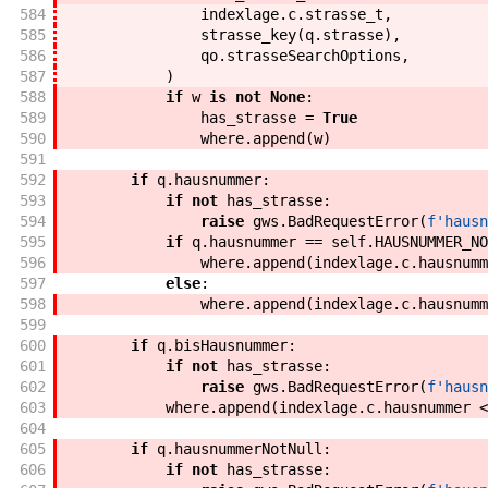
584
indexlage
.
c
.
strasse_t
,
585
strasse_key
(
q
.
strasse
)
,
586
qo
.
strasseSearchOptions
,
587
)
588
if
w
is
not
None
:
589
has_strasse
=
True
590
where
.
append
(
w
)
591
592
if
q
.
hausnummer
:
593
if
not
has_strasse
:
594
raise
gws
.
BadRequestError
(
f'
hausn
595
if
q
.
hausnummer
==
self
.
HAUSNUMMER_NO
596
where
.
append
(
indexlage
.
c
.
hausnumm
597
else
:
598
where
.
append
(
indexlage
.
c
.
hausnumm
599
600
if
q
.
bisHausnummer
:
601
if
not
has_strasse
:
602
raise
gws
.
BadRequestError
(
f'
hausn
603
where
.
append
(
indexlage
.
c
.
hausnummer
<
604
605
if
q
.
hausnummerNotNull
:
606
if
not
has_strasse
: