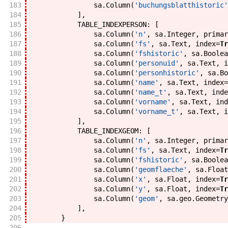
183
sa
.
Column
(
'buchungsblatthistoric'
184
]
,
185
TABLE_INDEXPERSON
:
[
186
sa
.
Column
(
'n'
,
sa
.
Integer
,
primar
187
sa
.
Column
(
'fs'
,
sa
.
Text
,
index
=
Tr
188
sa
.
Column
(
'fshistoric'
,
sa
.
Boolea
189
sa
.
Column
(
'personuid'
,
sa
.
Text
,
i
190
sa
.
Column
(
'personhistoric'
,
sa
.
Bo
191
sa
.
Column
(
'name'
,
sa
.
Text
,
index
=
192
sa
.
Column
(
'name_t'
,
sa
.
Text
,
inde
193
sa
.
Column
(
'vorname'
,
sa
.
Text
,
ind
194
sa
.
Column
(
'vorname_t'
,
sa
.
Text
,
i
195
]
,
196
TABLE_INDEXGEOM
:
[
197
sa
.
Column
(
'n'
,
sa
.
Integer
,
primar
198
sa
.
Column
(
'fs'
,
sa
.
Text
,
index
=
Tr
199
sa
.
Column
(
'fshistoric'
,
sa
.
Boolea
200
sa
.
Column
(
'geomflaeche'
,
sa
.
Float
201
sa
.
Column
(
'x'
,
sa
.
Float
,
index
=
Tr
202
sa
.
Column
(
'y'
,
sa
.
Float
,
index
=
Tr
203
sa
.
Column
(
'geom'
,
sa
.
geo
.
Geometry
204
]
,
205
}
206