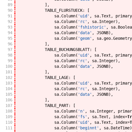
89
]
,
90
TABLE_FLURSTUECK
:
[
91
sa
.
Column
(
'uid'
,
sa
.
Text
,
primary
92
sa
.
Column
(
'rc'
,
sa
.
Integer
)
,
93
sa
.
Column
(
'fshistoric'
,
sa
.
Boolea
94
sa
.
Column
(
'data'
,
JSONB
)
,
95
sa
.
Column
(
'geom'
,
sa
.
geo
.
Geometry
96
]
,
97
TABLE_BUCHUNGSBLATT
:
[
98
sa
.
Column
(
'uid'
,
sa
.
Text
,
primary
99
sa
.
Column
(
'rc'
,
sa
.
Integer
)
,
100
sa
.
Column
(
'data'
,
JSONB
)
,
101
]
,
102
TABLE_LAGE
:
[
103
sa
.
Column
(
'uid'
,
sa
.
Text
,
primary
104
sa
.
Column
(
'rc'
,
sa
.
Integer
)
,
105
sa
.
Column
(
'data'
,
JSONB
)
,
106
]
,
107
TABLE_PART
:
[
108
sa
.
Column
(
'n'
,
sa
.
Integer
,
primar
109
sa
.
Column
(
'fs'
,
sa
.
Text
,
index
=
Tr
110
sa
.
Column
(
'uid'
,
sa
.
Text
,
index
=
T
111
sa
.
Column
(
'beginnt'
,
sa
.
DateTime
)