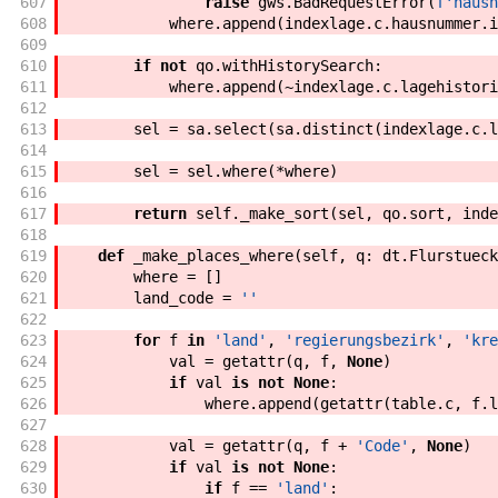
607
raise
gws
.
BadRequestError
(
f'
hausn
608
where
.
append
(
indexlage
.
c
.
hausnummer
.
i
609
610
if
not
qo
.
withHistorySearch
:
611
where
.
append
(
~
indexlage
.
c
.
lagehistori
612
613
sel
=
sa
.
select
(
sa
.
distinct
(
indexlage
.
c
.
l
614
615
sel
=
sel
.
where
(
*
where
)
616
617
return
self
.
_make_sort
(
sel
,
qo
.
sort
,
inde
618
619
def
_make_places_where
(
self
,
q
:
dt
.
Flurstueck
620
where
=
[
]
621
land_code
=
''
622
623
for
f
in
'land'
,
'regierungsbezirk'
,
'kre
624
val
=
getattr
(
q
,
f
,
None
)
625
if
val
is
not
None
:
626
where
.
append
(
getattr
(
table
.
c
,
f
.
l
627
628
val
=
getattr
(
q
,
f
+
'Code'
,
None
)
629
if
val
is
not
None
:
630
if
f
==
'land'
: