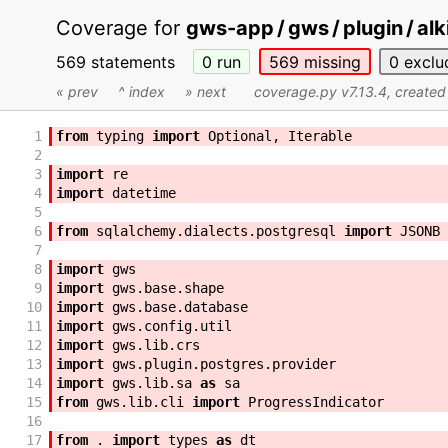
Coverage for
gws-app / gws / plugin / alki
569 statements
0
run
569
missing
0
exclu
« prev
^ index
» next
coverage.py v7.13.4
, create
1
from
typing
import
Optional
,
Iterable
2
3
import
re
4
import
datetime
5
6
from
sqlalchemy
.
dialects
.
postgresql
import
JSONB
7
8
import
gws
9
import
gws
.
base
.
shape
10
import
gws
.
base
.
database
11
import
gws
.
config
.
util
12
import
gws
.
lib
.
crs
13
import
gws
.
plugin
.
postgres
.
provider
14
import
gws
.
lib
.
sa
as
sa
15
from
gws
.
lib
.
cli
import
ProgressIndicator
16
17
from
.
import
types
as
dt