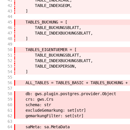
41
TABLE_INDEXLAGE
,
42
TABLE_INDEXGEOM
,
43
]
44
45
TABLES_BUCHUNG
=
[
46
TABLE_BUCHUNGSBLATT
,
47
TABLE_INDEXBUCHUNGSBLATT
,
48
]
49
50
TABLES_EIGENTUEMER
=
[
51
TABLE_BUCHUNGSBLATT
,
52
TABLE_INDEXBUCHUNGSBLATT
,
53
TABLE_INDEXPERSON
,
54
]
55
56
ALL_TABLES
=
TABLES_BASIC
+
TABLES_BUCHUNG
+
57
58
db
:
gws
.
plugin
.
postgres
.
provider
.
Object
59
crs
:
gws
.
Crs
60
schema
:
str
61
excludeGemarkung
:
set
[
str
]
62
gemarkungFilter
:
set
[
str
]
63
64
saMeta
:
sa
.
MetaData