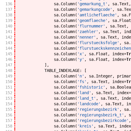
136
sa
.
Column
(
'gemarkung_t'
,
sa
.
Text
,
137
sa
.
Column
(
'gemarkungcode'
,
sa
.
Tex
138
sa
.
Column
(
'amtlicheflaeche'
,
sa
.
F
139
sa
.
Column
(
'geomflaeche'
,
sa
.
Float
140
sa
.
Column
(
'flurnummer'
,
sa
.
Text
,
141
sa
.
Column
(
'zaehler'
,
sa
.
Text
,
ind
142
sa
.
Column
(
'nenner'
,
sa
.
Text
,
inde
143
sa
.
Column
(
'flurstuecksfolge'
,
sa
.
144
sa
.
Column
(
'flurstueckskennzeichen
145
sa
.
Column
(
'x'
,
sa
.
Float
,
index
=
Tr
146
sa
.
Column
(
'y'
,
sa
.
Float
,
index
=
Tr
147
]
,
148
TABLE_INDEXLAGE
:
[
149
sa
.
Column
(
'n'
,
sa
.
Integer
,
primar
150
sa
.
Column
(
'fs'
,
sa
.
Text
,
index
=
Tr
151
sa
.
Column
(
'fshistoric'
,
sa
.
Boolea
152
sa
.
Column
(
'land'
,
sa
.
Text
,
index
=
153
sa
.
Column
(
'land_t'
,
sa
.
Text
,
inde
154
sa
.
Column
(
'landcode'
,
sa
.
Text
,
in
155
sa
.
Column
(
'regierungsbezirk'
,
sa
.
156
sa
.
Column
(
'regierungsbezirk_t'
,
s
157
sa
.
Column
(
'regierungsbezirkcode'
,
158
sa
.
Column
(
'kreis'
,
sa
.
Text
,
index