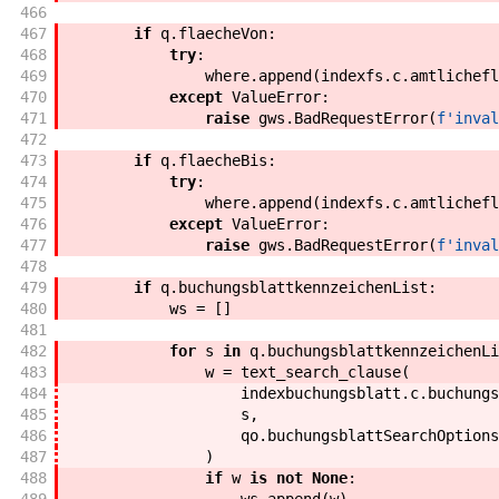
466
467
if
q
.
flaecheVon
:
468
try
:
469
where
.
append
(
indexfs
.
c
.
amtlichefl
470
except
ValueError
:
471
raise
gws
.
BadRequestError
(
f'
inval
472
473
if
q
.
flaecheBis
:
474
try
:
475
where
.
append
(
indexfs
.
c
.
amtlichefl
476
except
ValueError
:
477
raise
gws
.
BadRequestError
(
f'
inval
478
479
if
q
.
buchungsblattkennzeichenList
:
480
ws
=
[
]
481
482
for
s
in
q
.
buchungsblattkennzeichenLi
483
w
=
text_search_clause
(
484
indexbuchungsblatt
.
c
.
buchungs
485
s
,
486
qo
.
buchungsblattSearchOptions
487
)
488
if
w
is
not
None
: