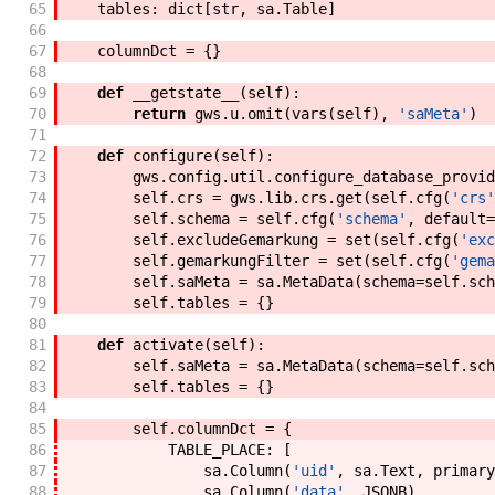
65
tables
:
dict
[
str
,
sa
.
Table
]
66
67
columnDct
=
{
}
68
69
def
__getstate__
(
self
)
:
70
return
gws
.
u
.
omit
(
vars
(
self
)
,
'saMeta'
)
71
72
def
configure
(
self
)
:
73
gws
.
config
.
util
.
configure_database_provid
74
self
.
crs
=
gws
.
lib
.
crs
.
get
(
self
.
cfg
(
'crs'
75
self
.
schema
=
self
.
cfg
(
'schema'
,
default
=
76
self
.
excludeGemarkung
=
set
(
self
.
cfg
(
'exc
77
self
.
gemarkungFilter
=
set
(
self
.
cfg
(
'gema
78
self
.
saMeta
=
sa
.
MetaData
(
schema
=
self
.
sch
79
self
.
tables
=
{
}
80
81
def
activate
(
self
)
:
82
self
.
saMeta
=
sa
.
MetaData
(
schema
=
self
.
sch
83
self
.
tables
=
{
}
84
85
self
.
columnDct
=
{
86
TABLE_PLACE
:
[
87
sa
.
Column
(
'uid'
,
sa
.
Text
,
primary
88
sa
.
Column
(
'data'
,
JSONB
)
,