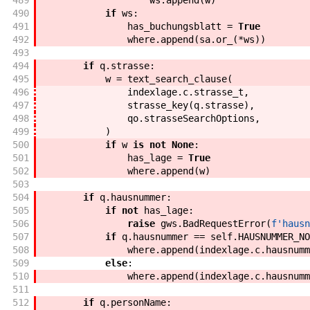
489
ws
.
append
(
w
)
490
if
ws
:
491
has_buchungsblatt
=
True
492
where
.
append
(
sa
.
or_
(
*
ws
)
)
493
494
if
q
.
strasse
:
495
w
=
text_search_clause
(
496
indexlage
.
c
.
strasse_t
,
497
strasse_key
(
q
.
strasse
)
,
498
qo
.
strasseSearchOptions
,
499
)
500
if
w
is
not
None
:
501
has_lage
=
True
502
where
.
append
(
w
)
503
504
if
q
.
hausnummer
:
505
if
not
has_lage
:
506
raise
gws
.
BadRequestError
(
f'
hausn
507
if
q
.
hausnummer
==
self
.
HAUSNUMMER_NO
508
where
.
append
(
indexlage
.
c
.
hausnumm
509
else
:
510
where
.
append
(
indexlage
.
c
.
hausnumm
511
512
if
q
.
personName
: