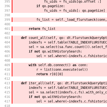
395
fs_uids
=
fs_uids
[
qo
.
offset
:
]
396
if
qo
.
pageSize
:
397
fs_uids
=
fs_uids
[
:
qo
.
pageSize
]
398
399
fs_list
=
self
.
_load_flurstueck
(
conn
,
400
401
return
fs_list
402
403
def
count_all
(
self
,
qo
:
dt
.
FlurstueckQueryOpt
404
indexfs
=
self
.
table
(
TABLE_INDEXFLURSTUEC
405
sel
=
sa
.
select
(
sa
.
func
.
count
(
)
)
.
select_f
406
if
not
qo
.
withHistorySearch
:
407
sel
=
sel
.
where
(
~
indexfs
.
c
.
fshistoric
408
409
with
self
.
db
.
connect
(
)
as
conn
:
410
r
=
list
(
conn
.
execute
(
sel
)
)
411
return
r
[
0
]
[
0
]
412
413
def
iter_all
(
self
,
qo
:
dt
.
FlurstueckQueryOpti
414
indexfs
=
self
.
table
(
TABLE_INDEXFLURSTUEC
415
sel
=
sa
.
select
(
indexfs
.
c
.
fs
)
.
with_only_c
416
if
not
qo
.
withHistorySearch
:
417
sel
=
sel
.
where
(
~
indexfs
.
c
.
fshistoric
418