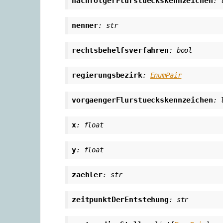
nachfolgerFlurstueckskennzeichen
:
nenner
:
str
rechtsbehelfsverfahren
:
bool
regierungsbezirk
:
EnumPair
vorgaengerFlurstueckskennzeichen
:
x
:
float
y
:
float
zaehler
:
str
zeitpunktDerEntstehung
:
str