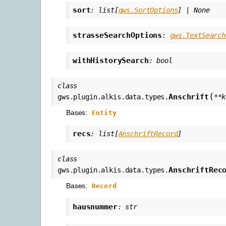
sort
:
list
[
gws.SortOptions
]
|
None
strasseSearchOptions
:
gws.TextSearch
withHistorySearch
:
bool
class
(
Anschrift
gws.plugin.alkis.data.types.
**
k
Bases:
Entity
recs
:
list
[
AnschriftRecord
]
class
AnschriftRec
gws.plugin.alkis.data.types.
Bases:
Record
hausnummer
:
str