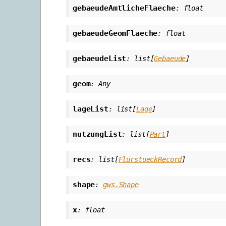
gebaeudeAmtlicheFlaeche
:
float
gebaeudeGeomFlaeche
:
float
gebaeudeList
:
list
[
Gebaeude
]
geom
:
Any
lageList
:
list
[
Lage
]
nutzungList
:
list
[
Part
]
recs
:
list
[
FlurstueckRecord
]
shape
:
gws.Shape
x
:
float