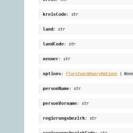
kreisCode
:
str
land
:
str
landCode
:
str
nenner
:
str
options
:
FlurstueckQueryOptions
|
Non
personName
:
str
personVorname
:
str
regierungsbezirk
:
str