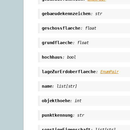
gebaeudekennzeichen
:
str
geschossflaeche
:
float
grundflaeche
:
float
hochhaus
:
bool
lageZurErdoberflaeche
:
EnumPair
name
:
list
[
str
]
objekthoehe
:
int
punktkennung
:
str
sonstigeEigenschaft
:
list
[
str
]