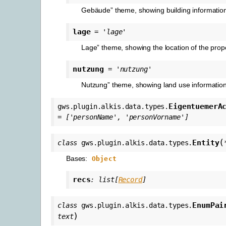
Gebäude” theme, showing building informatio
lage
=
'lage'
Lage” theme, showing the location of the prope
nutzung
=
'nutzung'
Nutzung” theme, showing land use information
EigentuemerA
gws.plugin.alkis.data.types.
=
['personName',
'personVorname']
(
Entity
class
gws.plugin.alkis.data.types.
Bases:
Object
recs
:
list
[
Record
]
EnumPai
class
gws.plugin.alkis.data.types.
)
text