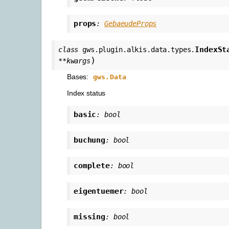
props
:
GebaeudeProps
IndexSt
class
gws.plugin.alkis.data.types.
)
**
kwargs
Bases:
gws.Data
Index status
basic
:
bool
buchung
:
bool
complete
:
bool
eigentuemer
:
bool
missing
:
bool