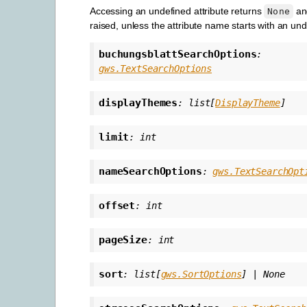
Accessing an undefined attribute returns
and
None
raised, unless the attribute name starts with an un
buchungsblattSearchOptions
:
gws.TextSearchOptions
displayThemes
:
list
[
DisplayTheme
]
limit
:
int
nameSearchOptions
:
gws.TextSearchOpt
offset
:
int
pageSize
:
int
sort
:
list
[
gws.SortOptions
]
|
None