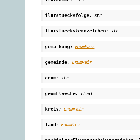
flurstuecksfolge
:
str
flurstueckskennzeichen
:
str
gemarkung
:
EnumPair
gemeinde
:
EnumPair
geom
:
str
geomFlaeche
:
float
kreis
:
EnumPair
land
:
EnumPair