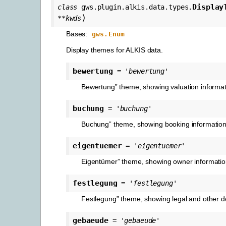
Display
class
gws.plugin.alkis.data.types.
)
**
kwds
Bases:
gws.Enum
Display themes for ALKIS data.
bewertung
=
'bewertung'
Bewertung” theme, showing valuation informat
buchung
=
'buchung'
Buchung” theme, showing booking information
eigentuemer
=
'eigentuemer'
Eigentümer” theme, showing owner informatio
festlegung
=
'festlegung'
Festlegung” theme, showing legal and other d
gebaeude
=
'gebaeude'