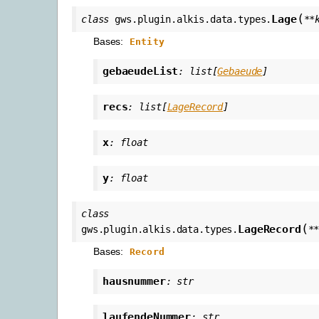
(
Lage
class
gws.plugin.alkis.data.types.
**
Bases:
Entity
gebaeudeList
:
list
[
Gebaeude
]
recs
:
list
[
LageRecord
]
x
:
float
y
:
float
class
(
LageRecord
gws.plugin.alkis.data.types.
*
Bases:
Record
hausnummer
:
str
laufendeNummer
:
str