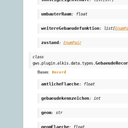
umbauterRaum
:
float
weitereGebaeudefunktion
:
list
[
EnumP
zustand
:
EnumPair
class
GebaeudeReco
gws.plugin.alkis.data.types.
Bases:
Record
amtlicheFlaeche
:
float
gebaeudekennzeichen
:
int
geom
:
str
geomFlaeche
:
float