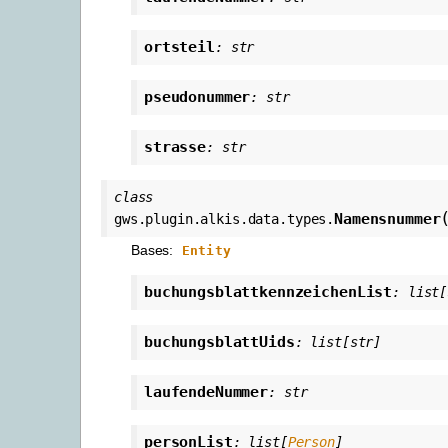
ortsteil
:
str
pseudonummer
:
str
strasse
:
str
class
Namensnummer
gws.plugin.alkis.data.types.
Bases:
Entity
buchungsblattkennzeichenList
:
list
[
buchungsblattUids
:
list
[
str
]
laufendeNummer
:
str
personList
:
list
[
Person
]