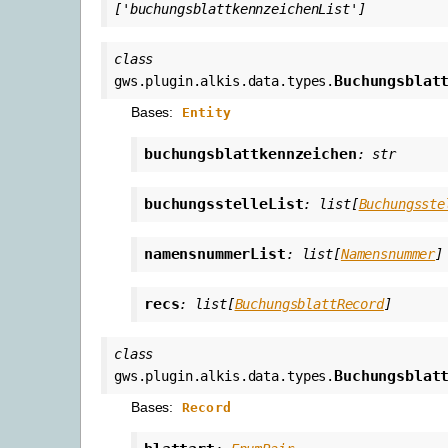
['buchungsblattkennzeichenList']
class
Buchungsblat
gws.plugin.alkis.data.types.
Bases:
Entity
buchungsblattkennzeichen
:
str
buchungsstelleList
:
list
[
Buchungsste
namensnummerList
:
list
[
Namensnummer
]
recs
:
list
[
BuchungsblattRecord
]
class
Buchungsblat
gws.plugin.alkis.data.types.
Bases:
Record