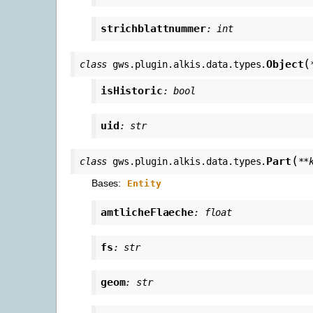
strichblattnummer
:
int
(
Object
class
gws.plugin.alkis.data.types.
isHistoric
:
bool
uid
:
str
(
Part
class
gws.plugin.alkis.data.types.
**
Bases:
Entity
amtlicheFlaeche
:
float
fs
:
str
geom
:
str