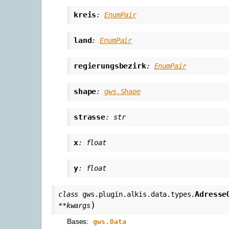
kreis
:
EnumPair
land
:
EnumPair
regierungsbezirk
:
EnumPair
shape
:
gws.Shape
strasse
:
str
x
:
float
y
:
float
Adresse
class
gws.plugin.alkis.data.types.
)
**
kwargs
Bases:
gws.Data