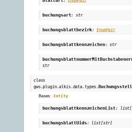
blattart
:
EnumPair
buchungsart
:
str
buchungsblattbezirk
:
EnumPair
buchungsblattkennzeichen
:
str
buchungsblattnummerMitBuchstabener
str
class
Buchungsstel
gws.plugin.alkis.data.types.
Bases:
Entity
buchungsblattkennzeichenList
:
list
[
buchungsblattUids
:
list
[
str
]