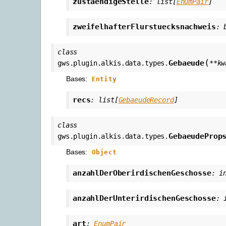
zustaendigeStelle
:
list
[
EnumPair
]
zweifelhafterFlurstuecksnachweis
:
class
(
Gebaeude
gws.plugin.alkis.data.types.
**
kw
Bases:
Entity
recs
:
list
[
GebaeudeRecord
]
class
GebaeudeProp
gws.plugin.alkis.data.types.
Bases:
Object
anzahlDerOberirdischenGeschosse
:
i
anzahlDerUnterirdischenGeschosse
:
art
:
EnumPair