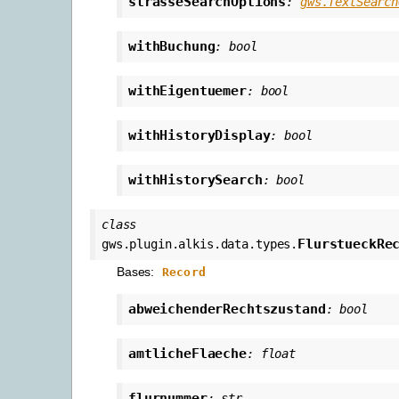
strasseSearchOptions
:
gws.TextSearch
withBuchung
:
bool
withEigentuemer
:
bool
withHistoryDisplay
:
bool
withHistorySearch
:
bool
class
FlurstueckRe
gws.plugin.alkis.data.types.
Bases:
Record
abweichenderRechtszustand
:
bool
amtlicheFlaeche
:
float
flurnummer
:
str