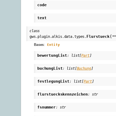
code
text
class
(
Flurstueck
gws.plugin.alkis.data.types.
*
Bases:
Entity
bewertungList
:
list
[
Part
]
buchungList
:
list
[
Buchung
]
festlegungList
:
list
[
Part
]
flurstueckskennzeichen
:
str
fsnummer
:
str