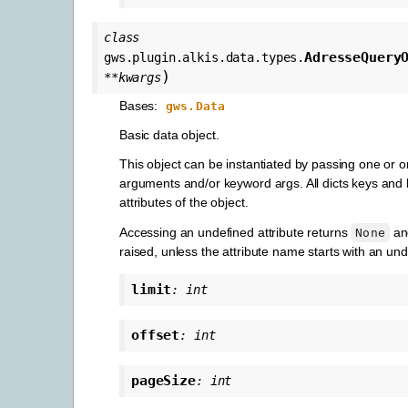
class
AdresseQuery
gws.plugin.alkis.data.types.
)
**
kwargs
Bases:
gws.Data
Basic data object.
This object can be instantiated by passing one or 
arguments and/or keyword args. All dicts keys an
attributes of the object.
Accessing an undefined attribute returns
and
None
raised, unless the attribute name starts with an un
limit
:
int
offset
:
int
pageSize
:
int