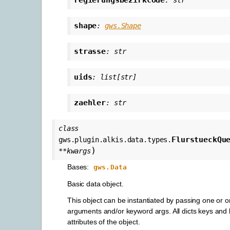
regierungsbezirkCode
:
str
shape
:
gws.Shape
strasse
:
str
uids
:
list
[
str
]
zaehler
:
str
class
FlurstueckQu
gws.plugin.alkis.data.types.
)
**
kwargs
Bases:
gws.Data
Basic data object.
This object can be instantiated by passing one or 
arguments and/or keyword args. All dicts keys an
attributes of the object.