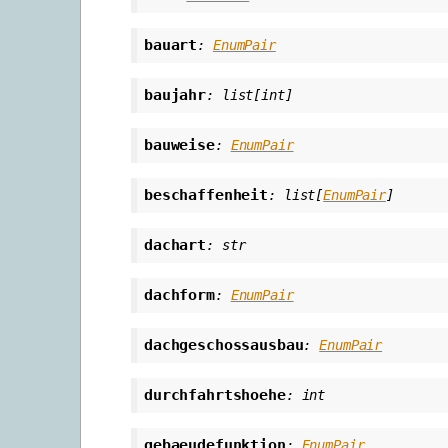
bauart
:
EnumPair
baujahr
:
list
[
int
]
bauweise
:
EnumPair
beschaffenheit
:
list
[
EnumPair
]
dachart
:
str
dachform
:
EnumPair
dachgeschossausbau
:
EnumPair
durchfahrtshoehe
:
int
gebaeudefunktion
:
EnumPair