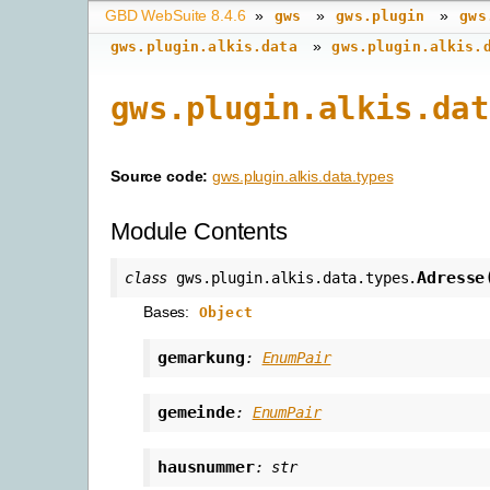
GBD WebSuite 8.4.6
»
»
»
gws
gws.plugin
gws
»
gws.plugin.alkis.data
gws.plugin.alkis.
gws.plugin.alkis.dat
Source code:
gws.plugin.alkis.data.types
Module Contents
Adresse
class
gws.plugin.alkis.data.types.
Bases:
Object
gemarkung
:
EnumPair
gemeinde
:
EnumPair
hausnummer
:
str