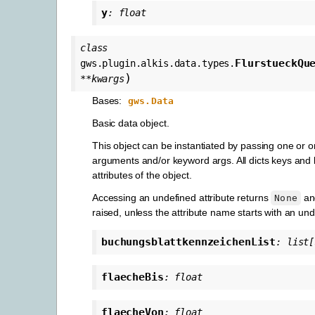
y
:
float
class
FlurstueckQu
gws.plugin.alkis.data.types.
)
**
kwargs
Bases:
gws.Data
Basic data object.
This object can be instantiated by passing one or 
arguments and/or keyword args. All dicts keys an
attributes of the object.
Accessing an undefined attribute returns
and
None
raised, unless the attribute name starts with an un
buchungsblattkennzeichenList
:
list
[
flaecheBis
:
float
flaecheVon
:
float