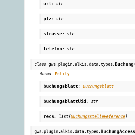
ort
:
str
plz
:
str
strasse
:
str
telefon
:
str
Buchung
class
gws.plugin.alkis.data.types.
Bases:
Entity
buchungsblatt
:
Buchungsblatt
buchungsblattUid
:
str
recs
:
list
[
BuchungsstelleReference
]
BuchungAcces
gws.plugin.alkis.data.types.