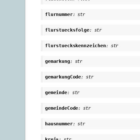
flurnummer
:
str
flurstuecksfolge
:
str
flurstueckskennzeichen
:
str
gemarkung
:
str
gemarkungCode
:
str
gemeinde
:
str
gemeindeCode
:
str
hausnummer
:
str
kreis
:
str