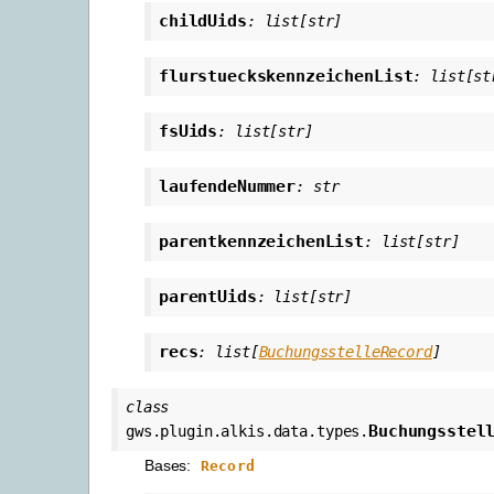
childUids
:
list
[
str
]
flurstueckskennzeichenList
:
list
[
st
fsUids
:
list
[
str
]
laufendeNummer
:
str
parentkennzeichenList
:
list
[
str
]
parentUids
:
list
[
str
]
recs
:
list
[
BuchungsstelleRecord
]
class
Buchungsstel
gws.plugin.alkis.data.types.
Bases:
Record