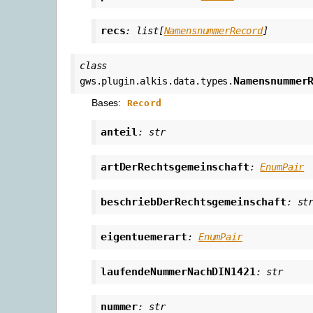
recs
:
list
[
NamensnummerRecord
]
class
Namensnummer
gws.plugin.alkis.data.types.
Bases:
Record
anteil
:
str
artDerRechtsgemeinschaft
:
EnumPair
beschriebDerRechtsgemeinschaft
:
st
eigentuemerart
:
EnumPair
laufendeNummerNachDIN1421
:
str
nummer
:
str