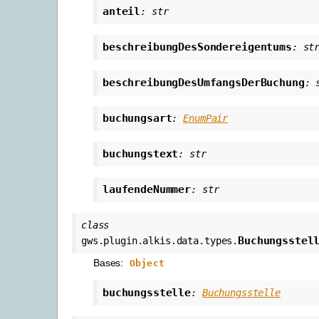
anteil
:
str
beschreibungDesSondereigentums
:
st
beschreibungDesUmfangsDerBuchung
:
buchungsart
:
EnumPair
buchungstext
:
str
laufendeNummer
:
str
class
Buchungsstel
gws.plugin.alkis.data.types.
Bases:
Object
buchungsstelle
:
Buchungsstelle